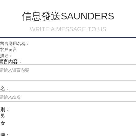
信息發送
SAUNDERS
WRITE A MESSAGE TO US
留言應用名稱：
客戶留言
描述：
留言內容：
姓名：
性別：
男
女
手機：