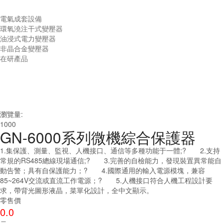
電氣成套設備
環氧澆注干式變壓器
油浸式電力變壓器
非晶合金變壓器
在研產品
瀏覽量:
1000
GN-6000系列微機綜合保護器
1.集保護、測量、監視、人機接口、通信等多種功能于一體;? 2.支持
常規的RS485總線現場通信;? 3.完善的自檢能力，發現裝置異常能自
動告警；具有自保護能力；? 4.國際通用的輸入電源模塊，兼容
85~264V交流或直流工作電源；? 5.人機接口符合人機工程設計要
求，帶背光圖形液晶，菜單化設計，全中文顯示。
零售價
0.0