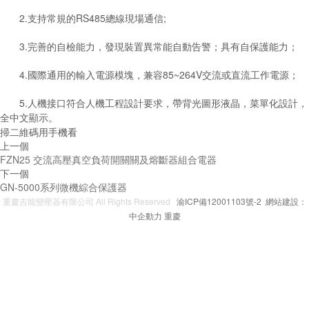
2.支持常規的RS485總線現場通信;
3.完善的自檢能力，發現裝置異常能自動告警；具有自保護能力；
4.國際通用的輸入電源模塊，兼容85~264V交流或直流工作電源；
5.人機接口符合人機工程設計要求，帶背光圖形液晶，菜單化設計，
全中文顯示。
掃二維碼用手機看
上一個
FZN25 交流高壓真空負荷開關關及熔斷器組合電器
下一個
GN-5000系列微機綜合保護器
重慶吉能變壓器有限公司 All Rights Reserved
渝ICP備12001103號-2
網站建設：
中企動力
重慶