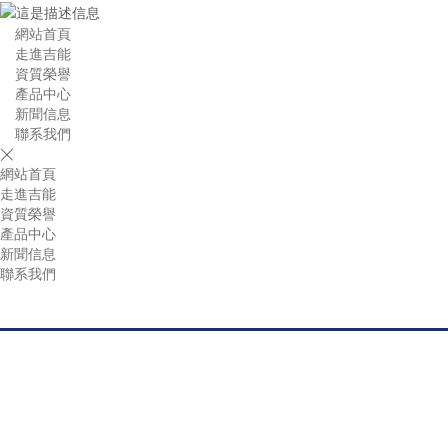
網站首頁
走進吉能
資質榮譽
產品中心
新聞信息
聯系我們

網站首頁
走進吉能
資質榮譽
產品中心
新聞信息
聯系我們
產品中心
高低成套開關柜、箱式變電站、配電箱、母線槽、干式變壓
器、油寖式變壓器、非晶合金變壓器電纜附件等十多個大類