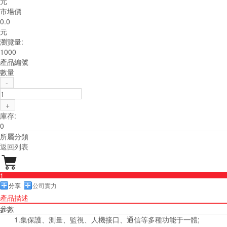
元
市場價
0.0
元
瀏覽量:
1000
產品編號
數量
-
+
庫存:
0
所屬分類
返回列表

1
分享
公司實力
產品描述
參數
1.集保護、測量、監視、人機接口、通信等多種功能于一體;