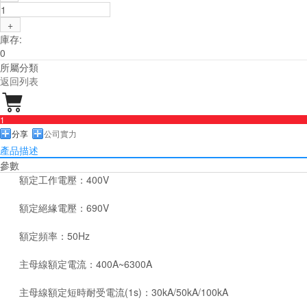
+
庫存:
0
所屬分類
返回列表

1
分享
公司實力
產品描述
參數
額定工作電壓：400V
額定絕緣電壓：690V
額定頻率：50Hz
主母線額定電流：400A~6300A
主母線額定短時耐受電流(1s)：30kA/50kA/100kA