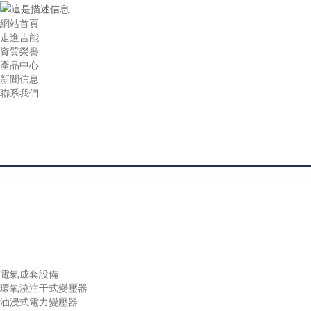
網站首頁
走進吉能
資質榮譽
產品中心
新聞信息
聯系我們
高低成套開關柜、箱式變電
電氣成套設備
環氧澆注干式變壓器
油浸式電力變壓器