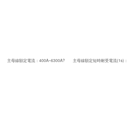
線額定電流：400A~6300A? 主母線額定短時耐受電流(1s)：30kA/5