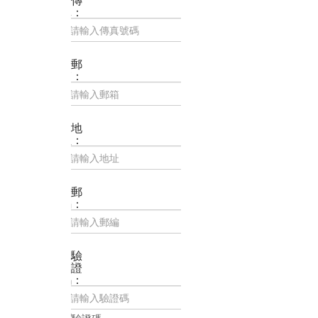
真：
郵
箱：
地
址：
郵
編：
*
驗
證
碼：