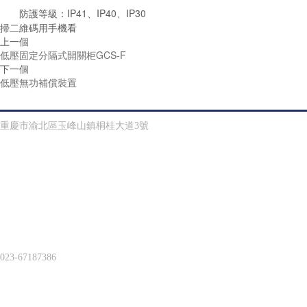
防護等級：IP41、IP40、IP30
掃二維碼用手機看
上一個
低壓固定分隔式開關柜GCS-F
下一個
低壓無功補償裝置
聯系方式
重慶市渝北區玉峰山鎮桐桂大道3號
023-67187386