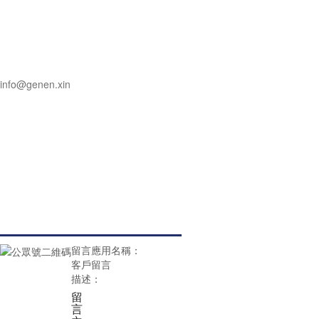
info@genen.xin
用手機瀏覽
在線留言
留言應用名稱：
客戶留言
描述：
*
留
言