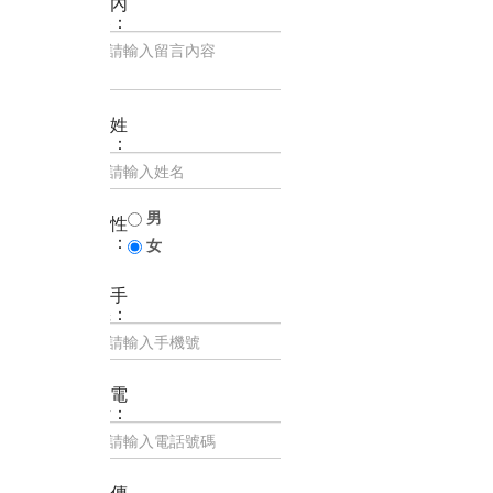
內
容：
姓
名：
男
性
別：
女
手
機：
電
話：
傳