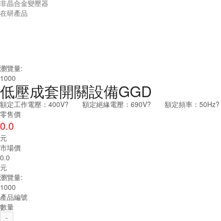
非晶合金變壓器
在研產品
瀏覽量:
1000
低壓成套開關設備GGD
額定工作電壓：400V? 額定絕緣電壓：690V? 額定頻率：50Hz? 主母
零售價
0.0
元
市場價
0.0
元
瀏覽量:
1000
產品編號
數量
-